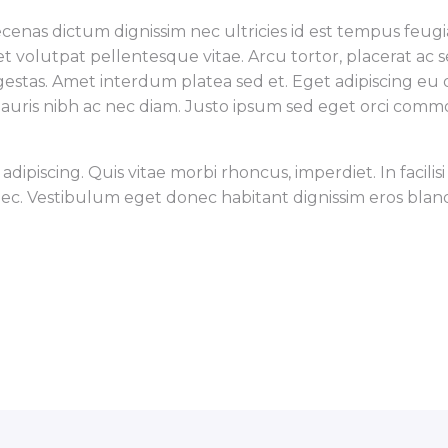
ecenas dictum dignissim nec ultricies id est tempus feugi
volutpat pellentesque vitae. Arcu tortor, placerat ac se
gestas. Amet interdum platea sed et. Eget adipiscing eu q
is nibh ac nec diam. Justo ipsum sed eget orci commodo 
 adipiscing. Quis vitae morbi rhoncus, imperdiet. In facil
. Vestibulum eget donec habitant dignissim eros blandit