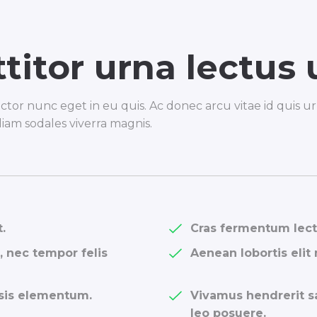
titor urna lectus 
r nunc eget in eu quis. Ac donec arcu vitae id quis urna
diam sodales viverra magnis.
.
Cras fermentum lect
 nec tempor felis
Aenean lobortis elit 
lisis elementum.
Vivamus hendrerit sa
leo posuere.