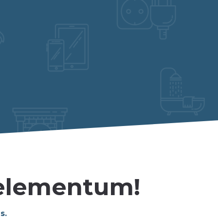
 elementum!
s.